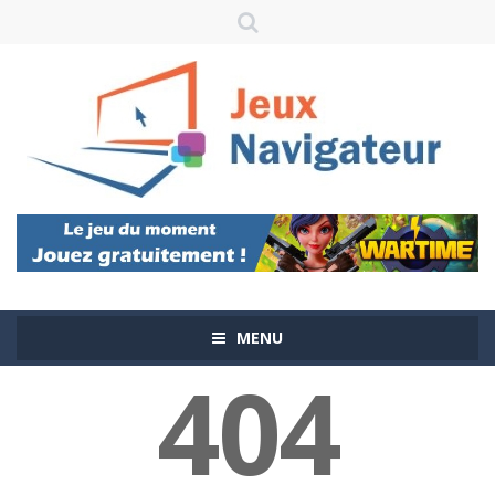
MENU
404